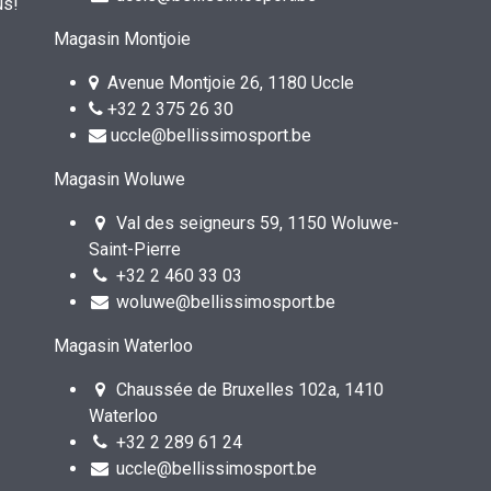
us!
Magasin Montjoie
Avenue Montjoie 26, 1180 Uccle
+32 2 375 26 30
uccle@bellissimosport.be
Magasin Woluwe
Val des seigneurs 59, 1150 Woluwe-
Saint-Pierre
+32 2 460 33 03
woluwe@bellissimosport.be
Magasin Waterloo
Chaussée de Bruxelles 102a, 1410
Waterloo
+32 2 289 61 24
uccle@bellissimosport.be