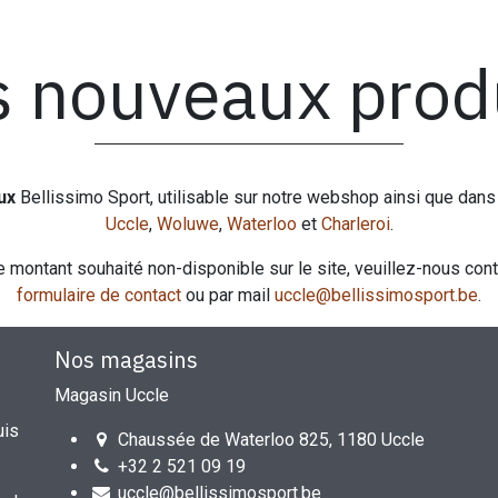
 nouveaux prod
ux
Bellissimo Sport, utilisable sur notre webshop ainsi que dan
Uccle
,
Woluwe
,
Waterloo
et
Charleroi
.
e montant souhaité non-disponible sur le site, veuillez-nous cont
formulaire de contact
ou par mail
uccle@bellissimosport.be
.
Nos magasins
Magasin Uccle
uis
Chaussée de Waterloo 825, 1180 Uccle
+32 2 521 09 19
uccle@bellissimosport.be