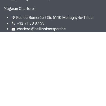
Magasin Charleroi
Rue de Bomerée 336, 6110 Montigny-le-Tilleul
+32 71 38 87 55
charleroi@bellissimosport.be
À propos
Nous sommes une équipe de passionnés de sport. Nos
magasins existent maintenant depuis plus de 30 ans avec
la même devise :
Un conseil spécialisé et personnalisé pour tous!
Voulez-vous rejoindre l'équipe ?
Cliquez ici
.
Contactez-nous
uccle
@bellissimosport.be
+3
2 2 375 26 30