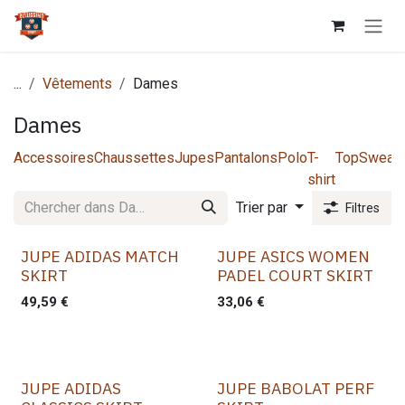
Se rendre au contenu
...
Vêtements
Dames
Dames
Accessoires
Chaussettes
Jupes
Pantalons
Polo
T-
Top
Sweats
shirt
Trier par
Filtres
JUPE ADIDAS MATCH
JUPE ASICS WOMEN
SKIRT
PADEL COURT SKIRT
49,59
€
33,06
€
JUPE ADIDAS
JUPE BABOLAT PERF