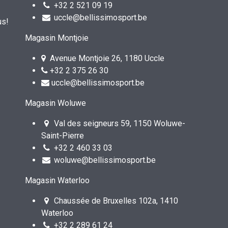
+32 2 521 09 19
uccle@bellissimosport.be
us!
Magasin Montjoie
Avenue Montjoie 26, 1180 Uccle
+32 2 375 26 30
uccle@bellissimosport.be
Magasin Woluwe
Val des seigneurs 59, 1150 Woluwe-
Saint-Pierre
+32 2 460 33 03
woluwe@bellissimosport.be
Magasin Waterloo
Chaussée de Bruxelles 102a, 1410
Waterloo
+32 2 289 61 24