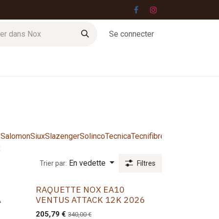
Se connecter
Jobs
Contact
Salomon
Siux
Slazenger
Solinco
Tecnica
Tecnifibre
Tretorn
West
Wil
x
Gut
En vedette
Trier par:
Filtres
RAQUETTE NOX EA10
A
VENTUS ATTACK 12K 2026
205,79
€
340,00
€