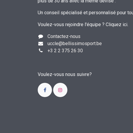
plus de 30 ans avec la même devise :
Un conseil spécialisé et personnalisé pour to
Voulez-vous rejoindre l'équipe ?
Cliquez ici
.
Contactez-nous
uccle
@bellissimosport.be
+3
2 2 375 26 30
Voulez-vous nous suivre?