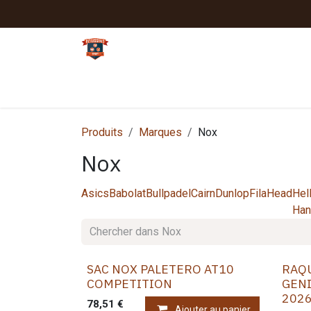
Se rendre au contenu
Tennis
Padel
Textiles clubs
Sport
Produits
Marques
Nox
Nox
Asics
Babolat
Bullpadel
Cairn
Dunlop
Fila
Head
Hel
Han
SAC NOX PALETERO AT10
RAQ
COMPETITION
GENI
202
78,51
€
Ajouter au panier