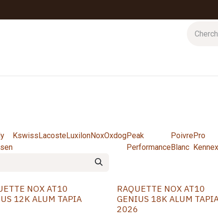
 d'hiver
Nos magasins
Impressions
Cartes-cadeaux
ly
Kswiss
Lacoste
Luxilon
Nox
Oxdog
Peak
Poivre
Pro
sen
Performance
Blanc
Kenne
UETTE NOX AT10
RAQUETTE NOX AT10
US 12K ALUM TAPIA
GENIUS 18K ALUM TAPI
6
2026