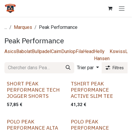
Se rendre au contenu
...
Marques
Peak Performance
Peak Performance
Asics
Babolat
Bullpadel
Cairn
Dunlop
Fila
Head
Helly
Kswiss
La
Hansen
Trier par
Filtres
SHORT PEAK
TSHIRT PEAK
PERFORMANCE TECH
PERFORMANCE
JOGGER SHORTS
ACTIVE SLIM TEE
57,85
€
41,32
€
POLO PEAK
POLO PEAK
PERFORMANCE ALTA
PERFORMANCE