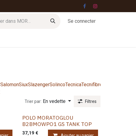
Se connecter
Jobs
Contact
Salomon
Siux
Slazenger
Solinco
Tecnica
Tecnifibre
Tretorn
West
Wil
x
Gut
En vedette
Trier par:
Filtres
POLO MORATOGLOU
B2BMOWPO1 GS TANK TOP
37,19
€
anier
Ajouter au panier