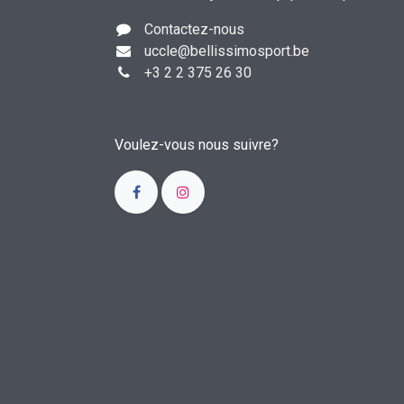
Contactez-nous
uccle
@bellissimosport.be
+3
2 2 375 26 30
Voulez-vous nous suivre?