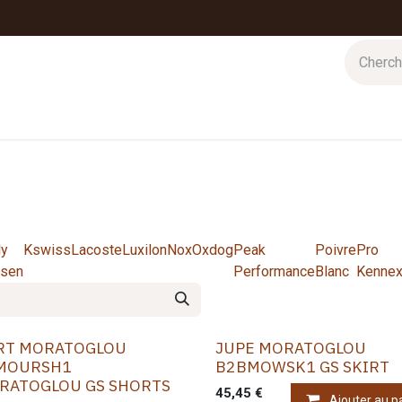
 d'hiver
Nos magasins
Impressions
Cartes-cadeaux
ly
Kswiss
Lacoste
Luxilon
Nox
Oxdog
Peak
Poivre
Pro
sen
Performance
Blanc
Kenne
RT MORATOGLOU
JUPE MORATOGLOU
MOURSH1
B2BMOWSK1 GS SKIRT
RATOGLOU GS SHORTS
45,45
€
Ajouter au p