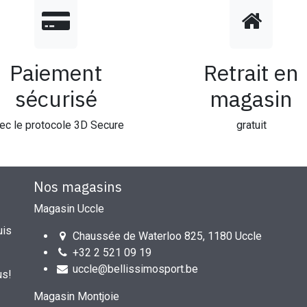
Paiement
Retrait en
sécurisé
magasin
ec le protocole 3D Secure
gratuit
Nos magasins
Magasin Uccle
uis
Chaussée de Waterloo 825, 1180 Uccle
+32 2 521 09 19
uccle@bellissimosport.be
us!
Magasin Montjoie