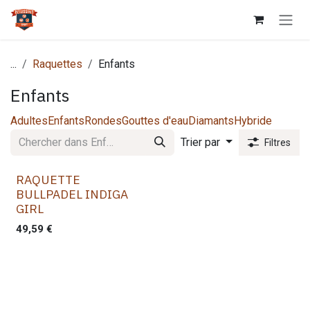
Se rendre au contenu
...
Raquettes
Enfants
Enfants
Adultes
Enfants
Rondes
Gouttes d'eau
Diamants
Hybride
Trier par
Filtres
RAQUETTE
BULLPADEL INDIGA
GIRL
49,59
€