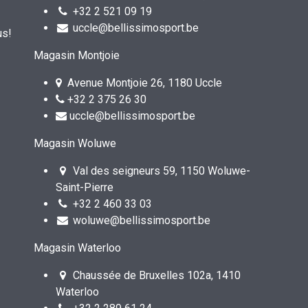
+32 2 521 09 19
uccle@bellissimosport.be
us!
Magasin Montjoie
Avenue Montjoie 26, 1180 Uccle
+32 2 375 26 30
uccle@bellissimosport.be
Magasin Woluwe
Val des seigneurs 59, 1150 Woluwe-
Saint-Pierre
+32 2 460 33 03
woluwe@bellissimosport.be
Magasin Waterloo
Chaussée de Bruxelles 102a, 1410
Waterloo