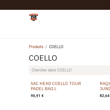
Se rendre au contenu
Tennis
Padel
Textiles clubs
Sport
Produits
COELLO
COELLO
SAC HEAD COELLO TOUR
RAQ
PADEL BAG L
JUN
90,91
€
82,64