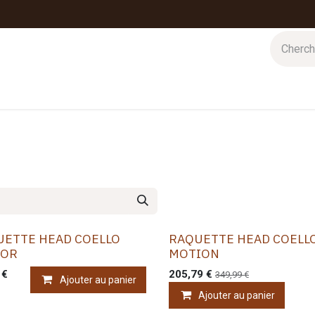
 d'hiver
Nos magasins
Impressions
Cartes-cadeaux
UETTE HEAD COELLO
RAQUETTE HEAD COELL
IOR
MOTION
€
205,79
€
349,99
€
Ajouter au panier
Ajouter au panier