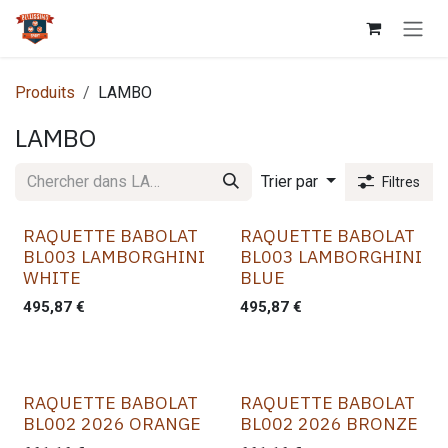
Se rendre au contenu
Produits
LAMBO
LAMBO
Trier par
Filtres
RAQUETTE BABOLAT
RAQUETTE BABOLAT
BL003 LAMBORGHINI
BL003 LAMBORGHINI
WHITE
BLUE
495,87
€
495,87
€
RAQUETTE BABOLAT
RAQUETTE BABOLAT
BL002 2026 ORANGE
BL002 2026 BRONZE