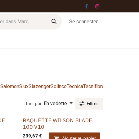
Se connecter
Jobs
Contact
Salomon
Siux
Slazenger
Solinco
Tecnica
Tecnifibre
Tretorn
West
Wil
x
Gut
En vedette
Trier par:
Filtres
DE
RAQUETTE WILSON BLADE
100 V10
239,67
€
Ajouter au panier