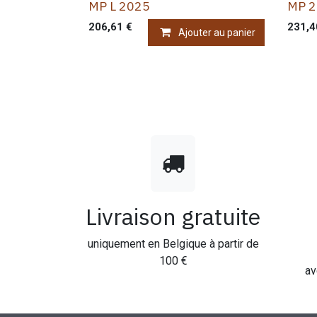
MP L 2025
MP 
206,61
€
231,4
Ajouter au panier
Livraison gratuite
uniquement en Belgique à partir de
100 €
av