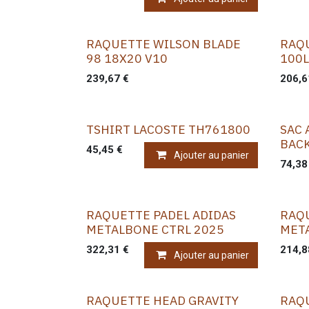
RAQUETTE WILSON BLADE
RAQ
98 18X20 V10
100L
239,67
€
206,6
TSHIRT LACOSTE TH761800
SAC 
BAC
45,45
€
Ajouter au panier
74,38
RAQUETTE PADEL ADIDAS
RAQU
METALBONE CTRL 2025
MET
322,31
€
214,8
Ajouter au panier
RAQUETTE HEAD GRAVITY
RAQ