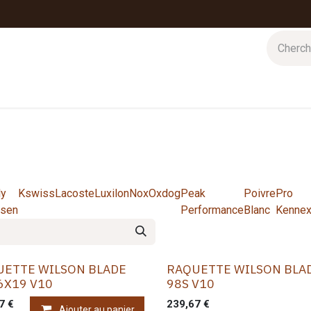
 d'hiver
Nos magasins
Impressions
Cartes-cadeaux
ly
Kswiss
Lacoste
Luxilon
Nox
Oxdog
Peak
Poivre
Pro
sen
Performance
Blanc
Kenne
UETTE WILSON BLADE
RAQUETTE WILSON BLA
6X19 V10
98S V10
7
€
239,67
€
Ajouter au panier