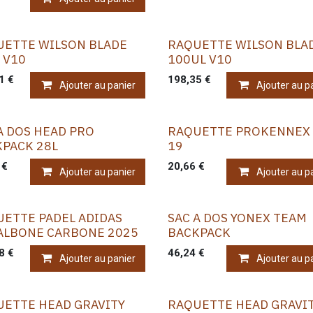
UETTE WILSON BLADE
RAQUETTE WILSON BLA
 V10
100UL V10
1
€
198,35
€
Ajouter au panier
Ajouter au p
A DOS HEAD PRO
RAQUETTE PROKENNEX
KPACK 28L
19
€
20,66
€
Ajouter au panier
Ajouter au p
ETTE PADEL ADIDAS
SAC A DOS YONEX TEAM
ALBONE CARBONE 2025
BACKPACK
8
€
46,24
€
Ajouter au panier
Ajouter au p
UETTE HEAD GRAVITY
RAQUETTE HEAD GRAVI