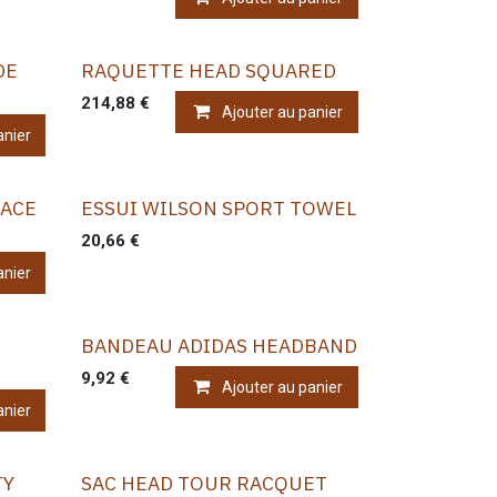
DE
RAQUETTE HEAD SQUARED
214,88
€
Ajouter au panier
anier
 ACE
ESSUI WILSON SPORT TOWEL
20,66
€
anier
BANDEAU ADIDAS HEADBAND
9,92
€
Ajouter au panier
anier
TY
SAC HEAD TOUR RACQUET