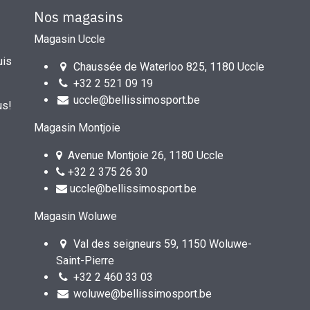
Nos magasins
Magasin Uccle
uis
Chaussée de Waterloo 825, 1180 Uccle
+32 2 521 09 19
uccle@bellissimosport.be
us!
Magasin Montjoie
Avenue Montjoie 26, 1180 Uccle
+32 2 375 26 30
uccle@bellissimosport.be
Magasin Woluwe
Val des seigneurs 59, 1150 Woluwe-
Saint-Pierre
+32 2 460 33 03
woluwe@bellissimosport.be