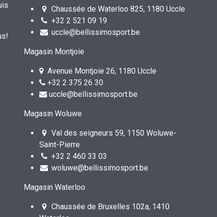
uis
Chaussée de Waterloo 825, 1180 Uccle
+32 2 521 09 19
uccle@bellissimosport.be
us!
Magasin Montjoie
Avenue Montjoie 26, 1180 Uccle
+32 2 375 26 30
uccle@bellissimosport.be
Magasin Woluwe
Val des seigneurs 59, 1150 Woluwe-
Saint-Pierre
+32 2 460 33 03
woluwe@bellissimosport.be
Magasin Waterloo
Chaussée de Bruxelles 102a, 1410