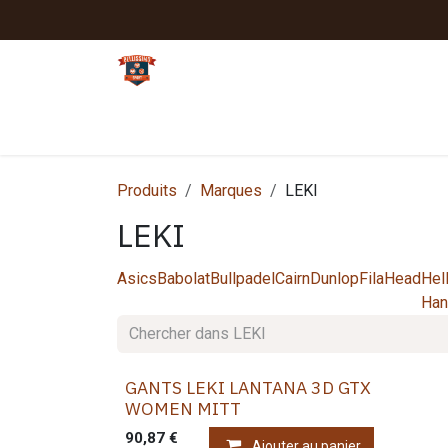
Se rendre au contenu
Tennis
Padel
Textiles clubs
Sport
Produits
Marques
LEKI
LEKI
Asics
Babolat
Bullpadel
Cairn
Dunlop
Fila
Head
Hel
Han
GANTS LEKI LANTANA 3D GTX
WOMEN MITT
90,87
€
Ajouter au panier