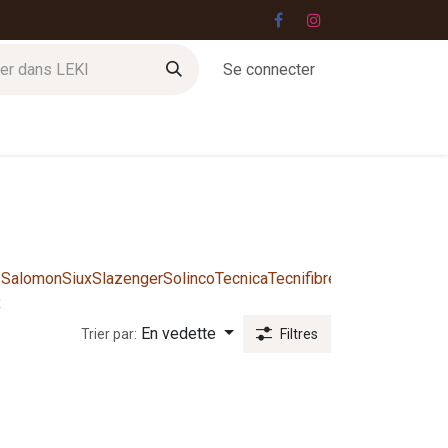
Se connecter
Jobs
Contact
Salomon
Siux
Slazenger
Solinco
Tecnica
Tecnifibre
Tretorn
West
Wil
x
Gut
En vedette
Trier par:
Filtres