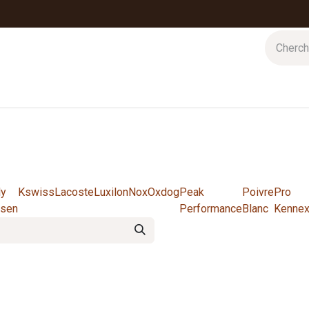
 d'hiver
Nos magasins
Impressions
Cartes-cadeaux
ly
Kswiss
Lacoste
Luxilon
Nox
Oxdog
Peak
Poivre
Pro
sen
Performance
Blanc
Kenne