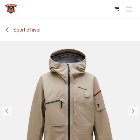
Se rendre au contenu
Sport d'hiver