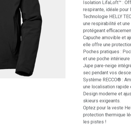
Isolation LifaLoft™ : Of
respirante, idéale pour 
Technologie HELLY TEC
une respirabilité et un
protégeant efficacement
Capuche amovible et aju
elle offre une protectio
Poches pratiques : Poc
et une poche intérieure
Jupe pare-neige intégré
sec pendant vos desce
Système RECCO® : Amél
une localisation rapide
Design moderne et ajust
skieurs exigeants.
Optez pour la veste Hel
protection thermique lé
les pistes !