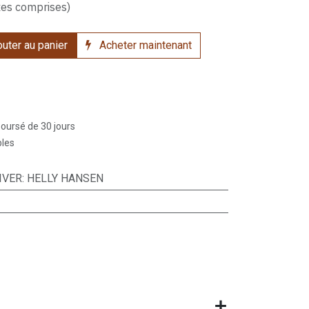
xes comprises)
uter au panier
Acheter maintenant
boursé de 30 jours
bles
IVER
:
HELLY HANSEN