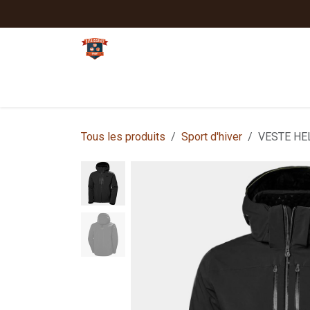
Se rendre au contenu
Tennis
Padel
Textiles clubs
Sport
Tous les produits
Sport d'hiver
VESTE HE