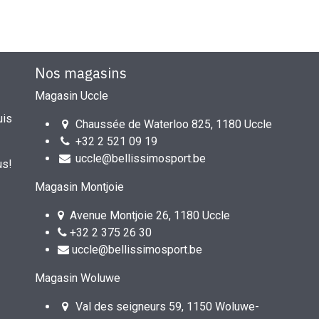
Nos magasins
Magasin Uccle
uis
Chaussée de Waterloo 825, 1180 Uccle
+32 2 521 09 19
uccle@bellissimosport.be
us!
Magasin Montjoie
Avenue Montjoie 26, 1180 Uccle
+32 2 375 26 30
uccle@bellissimosport.be
Magasin Woluwe
Val des seigneurs 59, 1150 Woluwe-