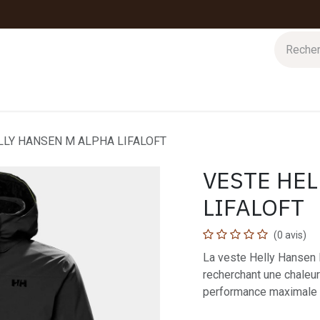
 d'hiver
Nos magasins
Impressions
Cartes-cadeaux
LLY HANSEN M ALPHA LIFALOFT
VESTE HEL
LIFALOFT
(0 avis)
La veste Helly Hansen 
recherchant une chaleur
performance maximale s