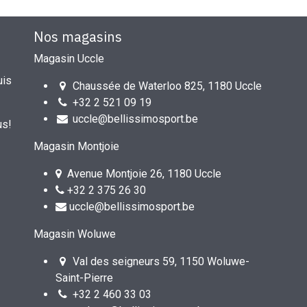
Nos magasins
Magasin Uccle
uis
Chaussée de Waterloo 825, 1180 Uccle
+32 2 521 09 19
uccle@bellissimosport.be
us!
Magasin Montjoie
Avenue Montjoie 26, 1180 Uccle
+32 2 375 26 30
uccle@bellissimosport.be
Magasin Woluwe
Val des seigneurs 59, 1150 Woluwe-
Saint-Pierre
+32 2 460 33 03