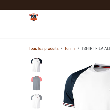
Se rendre au contenu
Tennis
Padel
Textiles clubs
Sport
Tous les produits
Tennis
TSHIRT FILA AL