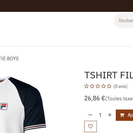
 d'hiver
Nos magasins
Impressions
Cartes-cadeaux
FIE BOYS
TSHIRT FI
(0 avis)
26,86
€
(Toutes taxe
Ajo