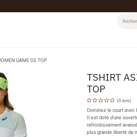
 d'hiver
Nos magasins
Impressions
Cartes-cadeaux
 WOMEN GAME SS TOP
TSHIRT A
TOP
(0 avis)
Dominez le court avec
Il est doté d'une ouvert
refroidissement avancé
plus grande liberté de