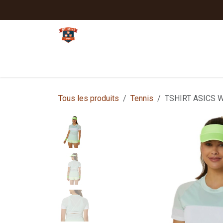
Se rendre au contenu
Tennis
Padel
Textiles clubs
Sport
Tous les produits
Tennis
TSHIRT ASICS