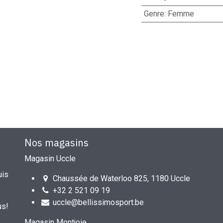
Genre
:
Femme
Nos magasins
Magasin Uccle
uis
Chaussée de Waterloo 825, 1180 Uccle
+32 2 521 09 19
uccle@bellissimosport.be
us!
Magasin Montjoie