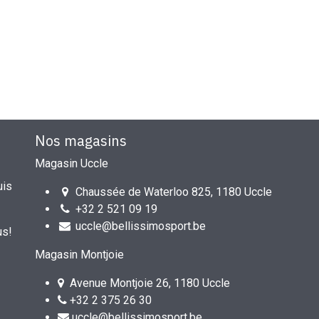
Nos magasins
Magasin Uccle
uis
Chaussée de Waterloo 825, 1180 Uccle
+32 2 521 09 19
uccle@bellissimosport.be
us!
Magasin Montjoie
Avenue Montjoie 26, 1180 Uccle
+32 2 375 26 30
uccle@bellissimosport.be