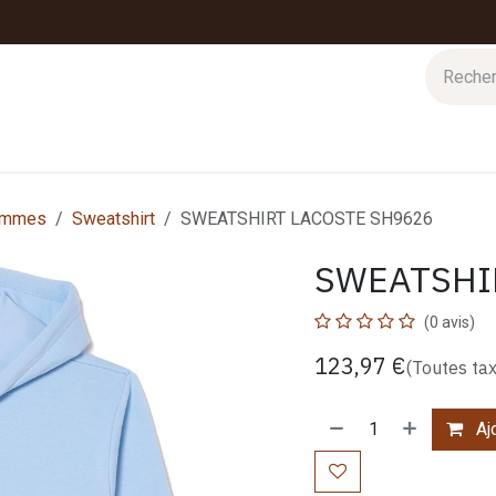
 d'hiver
Nos magasins
Impressions
Cartes-cadeaux
mmes
Sweatshirt
SWEATSHIRT LACOSTE SH9626
SWEATSHI
(0 avis)
123,97
€
(Toutes ta
Ajo