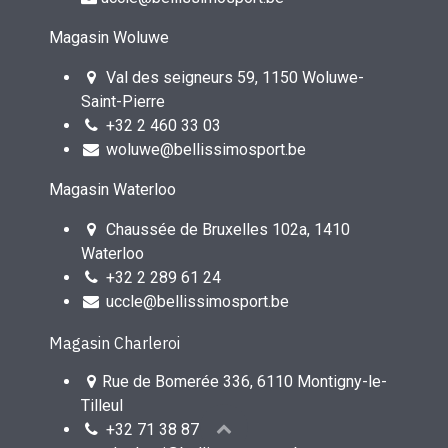
Magasin Woluwe
Val des seigneurs 59, 1150 Woluwe-
Saint-Pierre
+32 2 460 33 03
woluwe@bellissimosport.be
Magasin Waterloo
Chaussée de Bruxelles 102a, 1410
Waterloo
+32 2 289 61 24
uccle@bellissimosport.be
Magasin Charleroi
Rue de Bomerée 336, 6110 Montigny-le-
Tilleul
+32 71 38 87 55