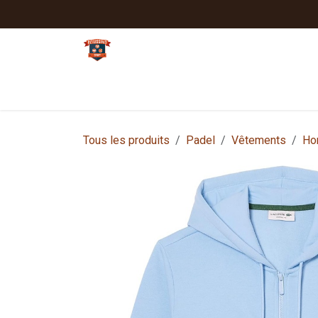
Se rendre au contenu
Tennis
Padel
Textiles clubs
Sport
Tous les produits
Padel
Vêtements
Ho