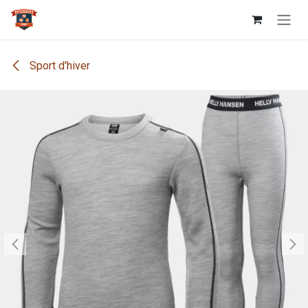
Se rendre au contenu
Sport d'hiver