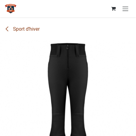
Se rendre au contenu
Sport d'hiver