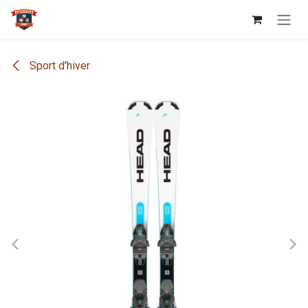
Se rendre au contenu
Sport d'hiver