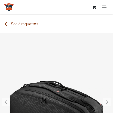
Se rendre au contenu
Sac à raquettes