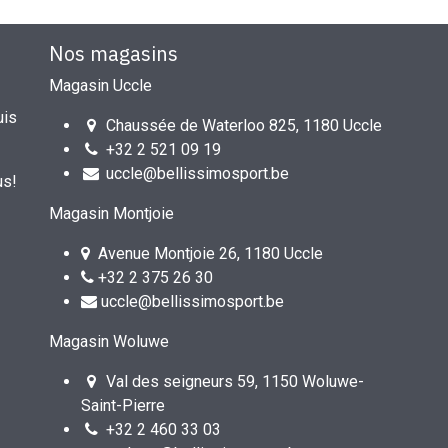
Nos magasins
Magasin Uccle
uis
Chaussée de Waterloo 825, 1180 Uccle
+32 2 521 09 19
uccle@bellissimosport.be
us!
Magasin Montjoie
Avenue Montjoie 26, 1180 Uccle
+32 2 375 26 30
uccle@bellissimosport.be
Magasin Woluwe
Val des seigneurs 59, 1150 Woluwe-
Saint-Pierre
+32 2 460 33 03