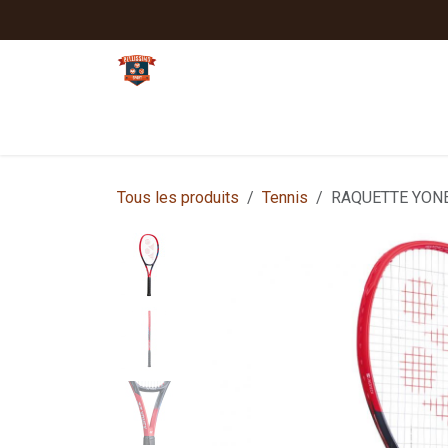
Se rendre au contenu
Tennis
Padel
Textiles clubs
Sport
Tous les produits
Tennis
RAQUETTE YONE