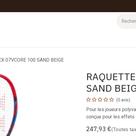
 d'hiver
Nos magasins
Impressions
Cartes-cadeaux
X 07VCORE 100 SAND BEIGE
RAQUETTE
SAND BEI
(0 avis)
Pour les joueurs polyva
conçue pour les effets 
247,93
€
(Toutes ta