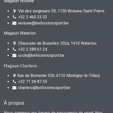
Magasin Woluwe
Val des seigneurs 59, 1150 Woluwe-Saint-Pierre
+32 2 460 33 03
woluwe@bellissimosport.be
Magasin Waterloo
Chaussée de Bruxelles 102a, 1410 Waterloo
+32 2 289 61 24
uccle@bellissimosport.be
Magasin Charleroi
Rue de Bomerée 336, 6110 Montigny-le-Tilleul
+32 71 38 87 55
charleroi@bellissimosport.be
À propos
Nous sommes une équipe de passionnés de sport. Nos