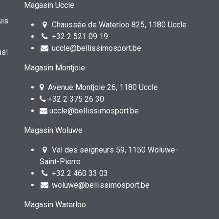
Magasin Uccle
uis
Chaussée de Waterloo 825, 1180 Uccle
+32 2 521 09 19
uccle@bellissimosport.be
us!
Magasin Montjoie
Avenue Montjoie 26, 1180 Uccle
+32 2 375 26 30
uccle@bellissimosport.be
Magasin Woluwe
Val des seigneurs 59, 1150 Woluwe-
Saint-Pierre
+32 2 460 33 03
woluwe@bellissimosport.be
Magasin Waterloo