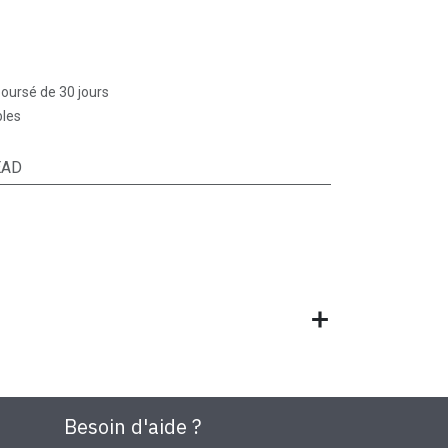
boursé de 30 jours
bles
EAD
Besoin d'aide ?