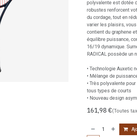
polyvalente est dotée 
robustes renforcent vo
du cordage, tout en rédu
varier les plaisirs, vo
contient du graphene et
équilibre puissance, co
16/19 dynamique. Surno
RADICAL possède un no
• Technologie Auxetic n
• Mélange de puissance,
• Très polyvalente pour 
tous types de courts
• Nouveau design asym
161,98
€
(Toutes ta
Ajo