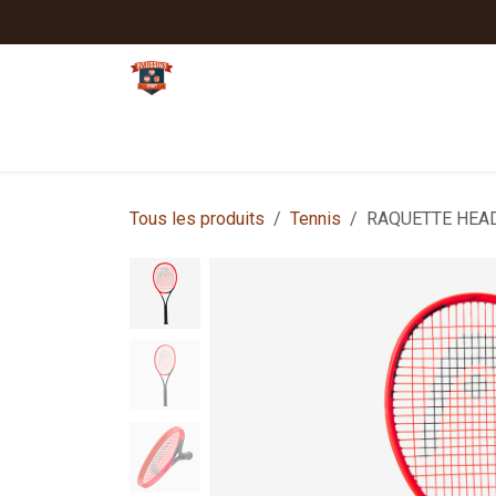
Se rendre au contenu
Tennis
Padel
Textiles clubs
Sport
Tous les produits
Tennis
RAQUETTE HEAD