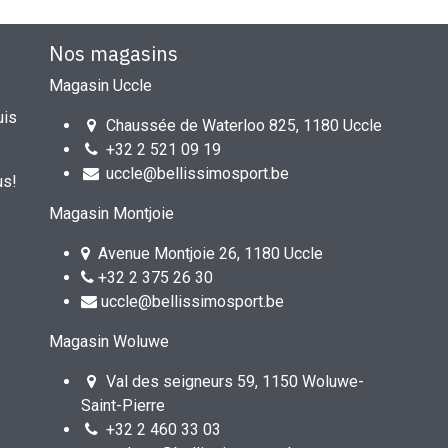
Nos magasins
Magasin Uccle
uis
Chaussée de Waterloo 825, 1180 Uccle
+32 2 521 09 19
uccle@bellissimosport.be
us!
Magasin Montjoie
Avenue Montjoie 26, 1180 Uccle
+32 2 375 26 30
uccle@bellissimosport.be
Magasin Woluwe
Val des seigneurs 59, 1150 Woluwe-
Saint-Pierre
+32 2 460 33 03