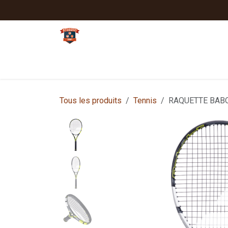
Se rendre au contenu
Tennis
Padel
Textiles clubs
Sport
Tous les produits
Tennis
RAQUETTE BABO