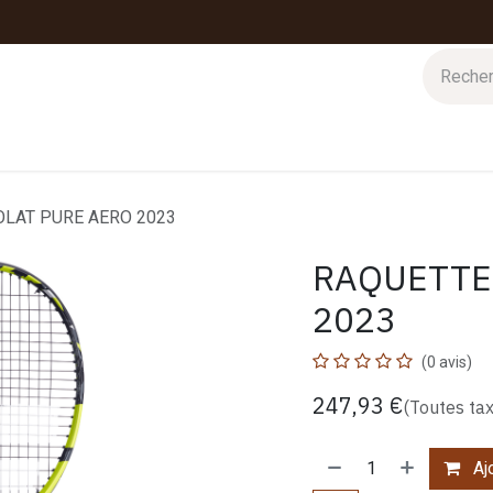
 d'hiver
Nos magasins
Impressions
Cartes-cadeaux
LAT PURE AERO 2023
RAQUETTE
2023
(0 avis)
247,93
€
(Toutes ta
Ajo