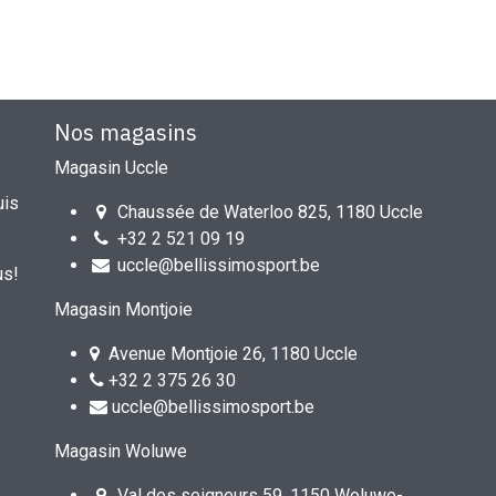
Nos magasins
Magasin Uccle
uis
Chaussée de Waterloo 825, 1180 Uccle
+32 2 521 09 19
uccle@bellissimosport.be
us!
Magasin Montjoie
Avenue Montjoie 26, 1180 Uccle
+32 2 375 26 30
uccle@bellissimosport.be
Magasin Woluwe
Val des seigneurs 59, 1150 Woluwe-