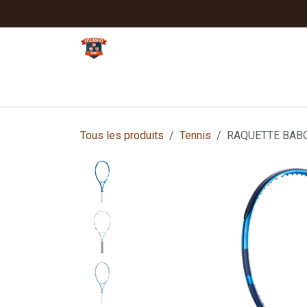
Se rendre au contenu
Tennis
Padel
Textiles clubs
Sport
Tous les produits
Tennis
RAQUETTE BABO