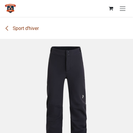
Se rendre au contenu
Sport d'hiver