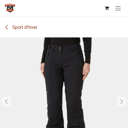
Se rendre au contenu
Sport d'hiver