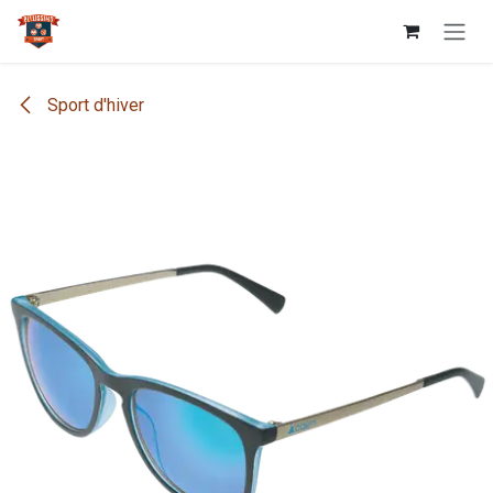
Se rendre au contenu
Sport d'hiver