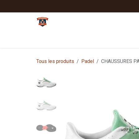
Se rendre au contenu
Tennis
Padel
Textiles clubs
Sport
Tous les produits
Padel
CHAUSSURES PA