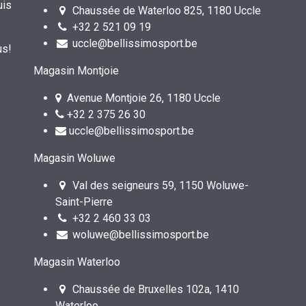
uis
Chaussée de Waterloo 825, 1180 Uccle
+32 2 521 09 19
uccle@bellissimosport.be
us!
Magasin Montjoie
Avenue Montjoie 26, 1180 Uccle
+32 2 375 26 30
uccle@bellissimosport.be
Magasin Woluwe
Val des seigneurs 59, 1150 Woluwe-
Saint-Pierre
+32 2 460 33 03
woluwe@bellissimosport.be
Magasin Waterloo
Chaussée de Bruxelles 102a, 1410
Waterloo