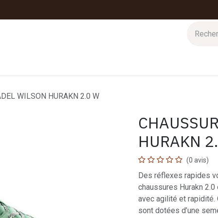
 d'hiver
Nos magasins
Impressions
Cartes-cadeaux
DEL WILSON HURAKN 2.0 W
CHAUSSUR
HURAKN 2
(0 avis)
Des réflexes rapides vo
chaussures Hurakn 2.0 
avec agilité et rapidité
sont dotées d’une seme