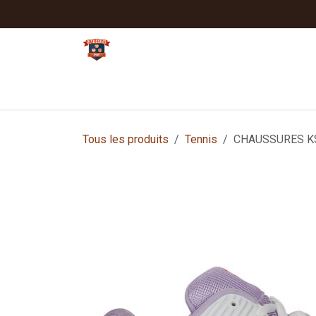
Se rendre au contenu
Tennis
Padel
Textiles clubs
Sport
Tous les produits
Tennis
CHAUSSURES K