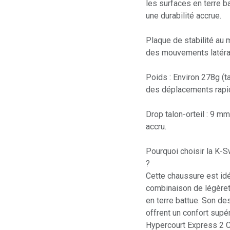
les surfaces en terre ba
une durabilité accrue.​
Plaque de stabilité au m
des mouvements latérau
Poids : Environ 278g (ta
des déplacements rapide
Drop talon-orteil : 9 mm
accru.​
Pourquoi choisir la K
?
Cette chaussure est id
combinaison de légèreté
en terre battue. Son d
offrent un confort supé
Hypercourt Express 2 Cl