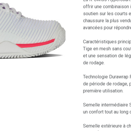
offrir une combinaison i
soutien sur les courts e
chaussure la plus vend
avancées pour répondre
Caractéristiques princip
Tige en mesh sans coutu
et une sensation de lég
de rodage.​
Technologie Durawrap Fl
de période de rodage, p
première utilisation.​
Semelle intermédiaire Su
un confort tout au long d
Semelle extérieure à c