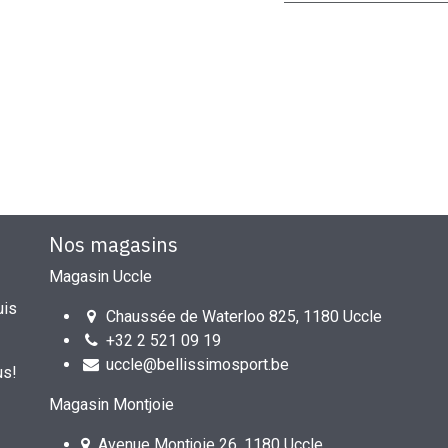
Nos magasins
Magasin Uccle
uis
Chaussée de Waterloo 825, 1180 Uccle
+32 2 521 09 19
uccle@bellissimosport.be
us!
Magasin Montjoie
Avenue Montjoie 26, 1180 Uccle