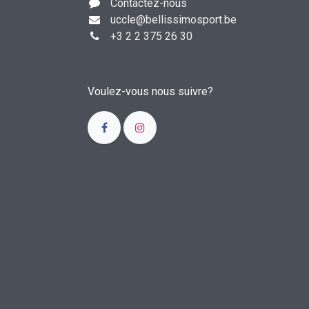
Contactez-nous
uccle
@bellissimosport.be
+3
2 2 375 26 30
Voulez-vous nous suivre?