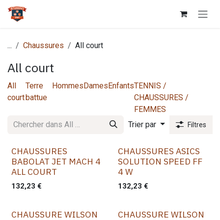
Se rendre au contenu
...
Chaussures
All court
All court
All
Terre
Hommes
Dames
Enfants
TENNIS /
court
battue
CHAUSSURES /
FEMMES
Trier par
Filtres
CHAUSSURES
CHAUSSURES ASICS
BABOLAT JET MACH 4
SOLUTION SPEED FF
ALL COURT
4 W
132,23
€
132,23
€
CHAUSSURE WILSON
CHAUSSURE WILSON