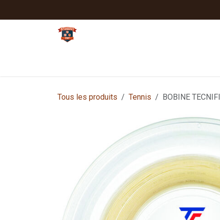
Se rendre au contenu
Tennis
Padel
Textiles clubs
Sport
Tous les produits
Tennis
BOBINE TECNIF