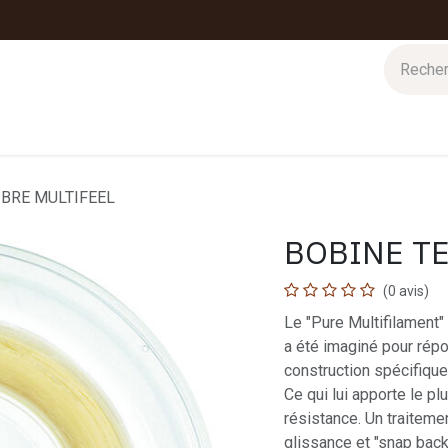
 d'hiver
Nos magasins
Impressions
Cartes-cadeaux
IBRE MULTIFEEL
BOBINE TE
(0 avis)
Le "Pure Multifilament" 
a été imaginé pour répo
construction spécifiqu
Ce qui lui apporte le pl
résistance. Un traitemen
glissance et "snap back