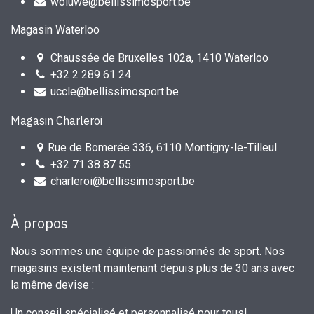
woluwe@bellissimosport.be
Magasin Waterloo
Chaussée de Bruxelles 102a, 1410 Waterloo
+32 2 289 61 24
uccle@bellissimosport.be
Magasin Charleroi
Rue de Bomerée 336, 6110 Montigny-le-Tilleul
+32 71 38 87 55
charleroi@bellissimosport.be
À propos
Nous sommes une équipe de passionnés de sport. Nos
magasins existent maintenant depuis plus de 30 ans avec
la même devise :
Un conseil spécialisé et personnalisé pour tous!