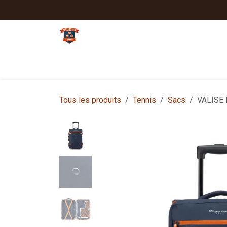
Se rendre au contenu
Tennis
Padel
Textiles clubs
Sport
Tous les produits
Tennis
Sacs
VALISE 