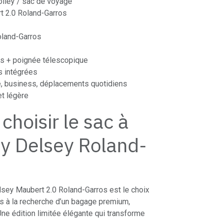
rolley / sac de voyage
rt 2.0 Roland-Garros
Roland-Garros
les + poignée télescopique
s intégrées
ge, business, déplacements quotidiens
et légère
choisir le sac à
ey Delsey Roland-
lsey Maubert 2.0 Roland-Garros est le choix
rs à la recherche d’un bagage premium,
 Une édition limitée élégante qui transforme