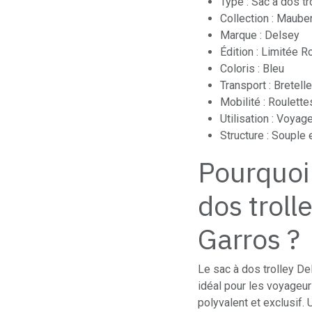
Type : Sac à dos t
Collection : Maube
Marque : Delsey
Édition : Limitée 
Coloris : Bleu
Transport : Bretel
Mobilité : Roulette
Utilisation : Voya
Structure : Souple 
Pourquoi 
dos troll
Garros ?
Le sac à dos trolley De
idéal pour les voyageu
polyvalent et exclusif.