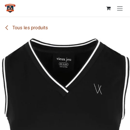
Se rendre au contenu
Tous les produits