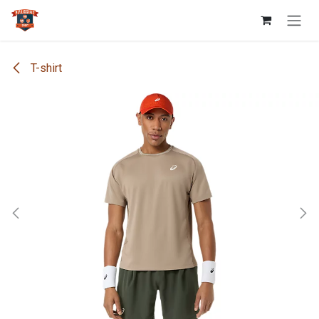
Se rendre au contenu
T-shirt