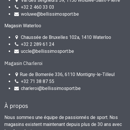
Val des seigneurs 59, 1150 Woluwe-Saint-Pierre
+32 2 460 33 03
woluwe@bellissimosport.be
Magasin Waterloo
Chaussée de Bruxelles 102a, 1410 Waterloo
+32 2 289 61 24
uccle@bellissimosport.be
Magasin Charleroi
Rue de Bomerée 336, 6110 Montigny-le-Tilleul
+32 71 38 87 55
charleroi@bellissimosport.be
À propos
Nous sommes une équipe de passionnés de sport. Nos
magasins existent maintenant depuis plus de 30 ans avec