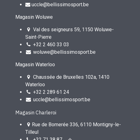
uccle@bellissimosport.be
Magasin Woluwe
Val des seigneurs 59, 1150 Woluwe-
Saint-Pierre
+32 2 460 33 03
woluwe@bellissimosport.be
Magasin Waterloo
Chaussée de Bruxelles 102a, 1410
Waterloo
+32 2 289 61 24
uccle@bellissimosport.be
Magasin Charleroi
Rue de Bomerée 336, 6110 Montigny-le-
Tilleul
+32 71 38 87 55