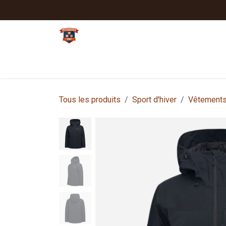
Se rendre au contenu
Tennis
Padel
Textiles clubs
Sport
Tous les produits
Sport d'hiver
Vêtement