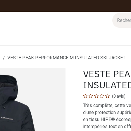
 d'hiver
Nos magasins
Impressions
Cartes-cadeaux
s
VESTE PEAK PERFORMANCE M INSULATED SKI JACKET
VESTE PE
INSULATED
(0 avis)
Très complète, cette ve
d’une protection supérie
en tissu HIPE® écorespo
intempéries tout en offr