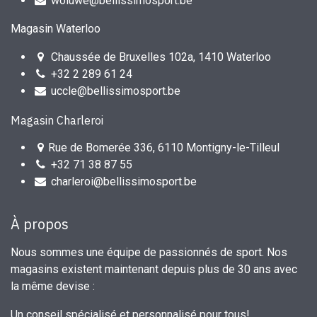
woluwe@bellissimosport.be
Magasin Waterloo
Chaussée de Bruxelles 102a, 1410 Waterloo
+32 2 289 61 24
uccle@bellissimosport.be
Magasin Charleroi
Rue de Bomerée 336, 6110 Montigny-le-Tilleul
+32 71 38 87 55
charleroi@bellissimosport.be
À propos
Nous sommes une équipe de passionnés de sport. Nos
magasins existent maintenant depuis plus de 30 ans avec
la même devise :
Un conseil spécialisé et personnalisé pour tous!