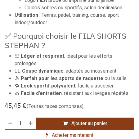
Logo
FILA
brodé ou imprimé sur la jambe
Coloris sobres ou sportifs, selon déclinaison
Utilisation
: Tennis, padel, training, course, sport
indoor/outdoor
✅ Pourquoi choisir le FILA SHORTS
STEPHAN ?
🩳
Léger et respirant
, idéal pour les efforts
prolongés
🏃‍♂️
Coupe dynamique
, adaptée au mouvement
🎾
Parfait pour les sports de raquette
ou la salle
🔁
Look sportif polyvalent
, facile à associer
🧺
Facile d’entretien
, résistant aux lavages répétés
45,45
€
(Toutes taxes comprises)
Ajouter au panier
Acheter maintenant