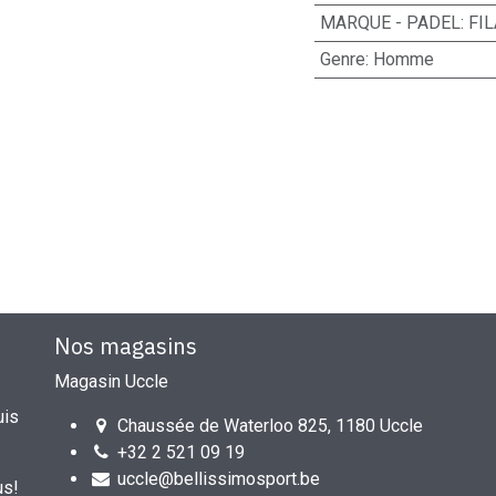
MARQUE - PADEL
:
FIL
Genre
:
Homme
Nos magasins
Magasin Uccle
uis
Chaussée de Waterloo 825, 1180 Uccle
+32 2 521 09 19
uccle@bellissimosport.be
us!