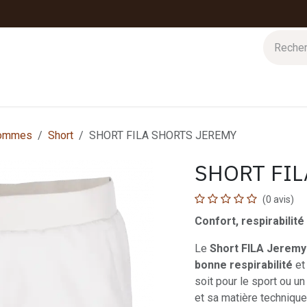
 d'hiver
Nos magasins
Impressions
Cartes-cadeaux
ommes
Short
SHORT FILA SHORTS JEREMY
SHORT FI
(0 avis)
Confort, respirabilité
Le
Short FILA Jeremy
bonne respirabilité
et
soit pour le sport ou u
et sa matière technique