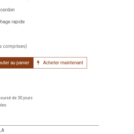
 cordon
chage rapide
s comprises)
uter au panier
Acheter maintenant
boursé de 30 jours
bles
LA