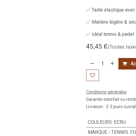
✅ Taille élastique avec
✅ Matière légère & sé
✅ Idéal tennis & padel
45,45
€
(Toutes taxe
Ajo
Conditions générales
Garantie satisfait ou rem
Livraison : 2-3 jours ouvra
COULEURS
:
ECRU
MARQUE - TENNIS
:
FI