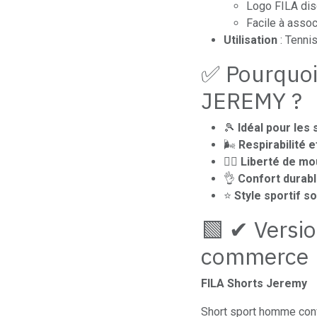
Logo FILA dis
Facile à assoc
Utilisation
: Tennis
✅ Pourquoi
JEREMY ?
🎾
Idéal pour les
🌬️
Respirabilité e
🏃‍♂️
Liberté de mo
👌
Confort durab
⭐
Style sportif s
🟩 ✔ Versio
commerce
FILA Shorts Jeremy
Short sport homme conf