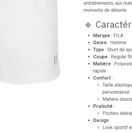
entraînements, aux mat
moments de détente.
🔹 Caractér
Marque
: FILA
Genre
: Homme
Type
: Short de spo
Coupe
: Regular fi
Matière
: Polyeste
rapide
Confort
:
Taille élastiq
personnalisé
Matière douce 
Praticité
:
Poches latéra
Design
:
Look sportif e