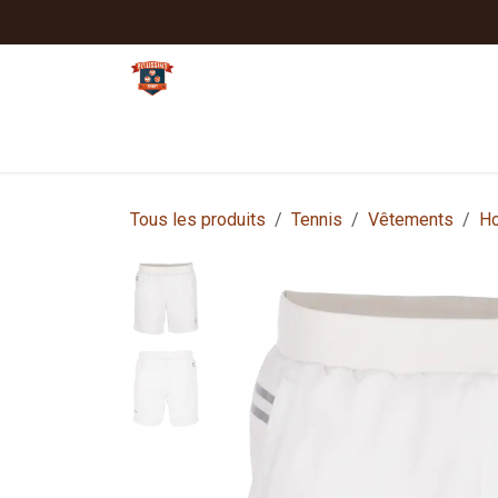
Se rendre au contenu
Tennis
Padel
Textiles clubs
Sport
Tous les produits
Tennis
Vêtements
H