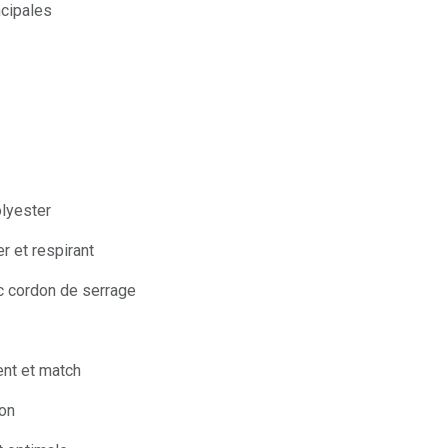
ncipales
olyester
er et respirant
ec cordon de serrage
ment et match
ion