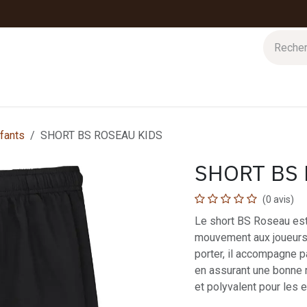
 d'hiver
Nos magasins
Impressions
Cartes-cadeaux
fants
SHORT BS ROSEAU KIDS
SHORT BS
(0 avis)
Le short BS Roseau est 
mouvement aux joueurs 
porter, il accompagne p
en assurant une bonne re
et polyvalent pour les