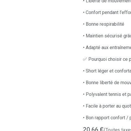
• Liberté de mouvemen
• Confort pendant l’effo
• Bonne respirabilité
• Maintien sécurisé grâc
• Adapté aux entraînem
✅ Pourquoi choisir ce p
• Short léger et confort
• Bonne liberté de mo
• Polyvalent tennis et p
• Facile à porter au quot
• Bon rapport confort /
20,66
€
(Toutes taxe