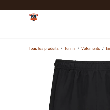
Se rendre au contenu
Tennis
Padel
Textiles clubs
Sport
Tous les produits
Tennis
Vêtements
En