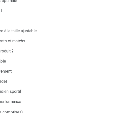
t optimale
rt
e à la taille ajustable
ents et matchs
roduit ?
able
uvement
adel
idien sportif
 performance
s comprises)