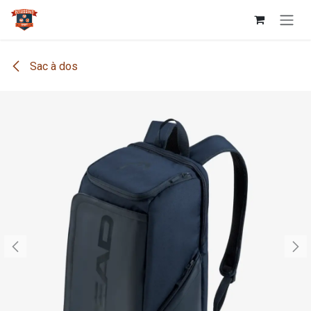
Se rendre au contenu
Sac à dos