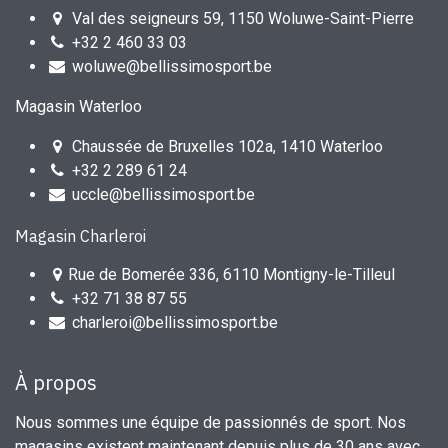
Val des seigneurs 59, 1150 Woluwe-Saint-Pierre
+32 2 460 33 03
woluwe@bellissimosport.be
Magasin Waterloo
Chaussée de Bruxelles 102a, 1410 Waterloo
+32 2 289 61 24
uccle@bellissimosport.be
Magasin Charleroi
Rue de Bomerée 336, 6110 Montigny-le-Tilleul
+32 71 38 87 55
charleroi@bellissimosport.be
À propos
Nous sommes une équipe de passionnés de sport. Nos
magasins existent maintenant depuis plus de 30 ans avec