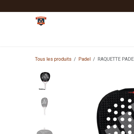
Se rendre au contenu
Tennis
Padel
Textiles clubs
Sport
Tous les produits
Padel
RAQUETTE PADE