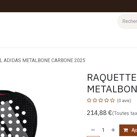
 d'hiver
Nos magasins
Impressions
Cartes-cadeaux
L ADIDAS METALBONE CARBONE 2025
RAQUETTE
METALBON
(0 avis)
214,88
€
(Toutes ta
Ajo