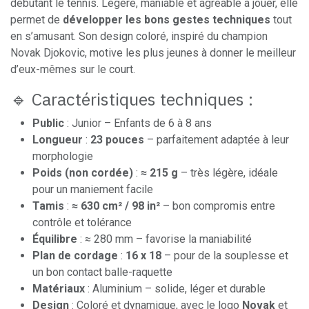
débutant le tennis. Légère, maniable et agréable à jouer, elle
permet de
développer les bons gestes techniques
tout
en s’amusant. Son design coloré, inspiré du champion
Novak Djokovic, motive les plus jeunes à donner le meilleur
d’eux-mêmes sur le court.
🔹 Caractéristiques techniques :
Public
: Junior – Enfants de 6 à 8 ans
Longueur
:
23 pouces
– parfaitement adaptée à leur
morphologie
Poids (non cordée)
:
≈ 215 g
– très légère, idéale
pour un maniement facile
Tamis
:
≈ 630 cm² / 98 in²
– bon compromis entre
contrôle et tolérance
Équilibre
: ≈ 280 mm – favorise la maniabilité
Plan de cordage
:
16 x 18
– pour de la souplesse et
un bon contact balle-raquette
Matériaux
: Aluminium – solide, léger et durable
Design
: Coloré et dynamique, avec le logo
Novak
et