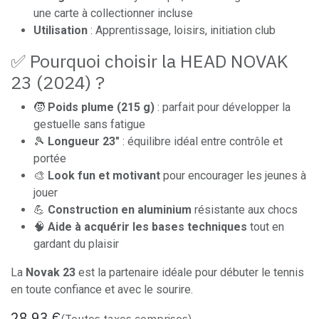
une carte à collectionner incluse
Utilisation
: Apprentissage, loisirs, initiation club
✅ Pourquoi choisir la HEAD NOVAK
23 (2024) ?
🧒
Poids plume (215 g)
: parfait pour développer la
gestuelle sans fatigue
🎾
Longueur 23"
: équilibre idéal entre contrôle et
portée
🎨
Look fun et motivant
pour encourager les jeunes à
jouer
💪
Construction en aluminium
résistante aux chocs
🧠
Aide à acquérir les bases techniques
tout en
gardant du plaisir
La
Novak 23
est la partenaire idéale pour débuter le tennis
en toute confiance et avec le sourire.
28,93
€
(Toutes taxes comprises)