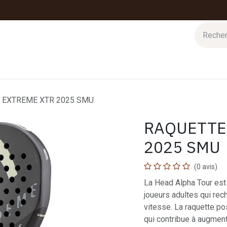
 d'hiver
Nos magasins
Impressions
Cartes-cadeaux
 EXTREME XTR 2025 SMU
RAQUETTE
2025 SMU
(0 avis)
La Head Alpha Tour est 
joueurs adultes qui re
vitesse. La raquette p
qui contribue à augment