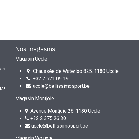
Nos magasins
Magasin Uccle
uis
Chaussée de Waterloo 825, 1180 Uccle
+32 2 521 09 19
uccle@bellissimosport.be
us!
Magasin Montjoie
Avenue Montjoie 26, 1180 Uccle
+32 2 375 26 30
uccle@bellissimosport.be
Magasin Woluwe