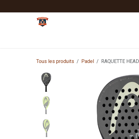
Se rendre au contenu
Tennis
Padel
Textiles clubs
Sport
Tous les produits
Padel
RAQUETTE HEAD