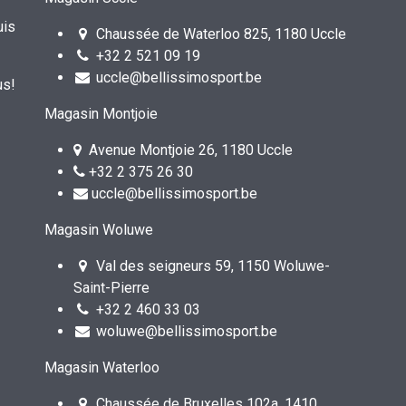
uis
Chaussée de Waterloo 825, 1180 Uccle
+32 2 521 09 19
uccle@bellissimosport.be
us!
Magasin Montjoie
Avenue Montjoie 26, 1180 Uccle
+32 2 375 26 30
uccle@bellissimosport.be
Magasin Woluwe
Val des seigneurs 59, 1150 Woluwe-
Saint-Pierre
+32 2 460 33 03
woluwe@bellissimosport.be
Magasin Waterloo
Chaussée de Bruxelles 102a, 1410