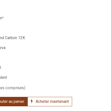
cm²
Tend Carbon 12K
ieva
l
alent
xes comprises)
uter au panier
Acheter maintenant