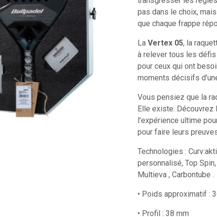
transgresser les règles
pas dans le choix, mais
que chaque frappe répo
La
Vertex 05
, la raque
à relever tous les défi
pour ceux qui ont besoi
moments décisifs d'une
Vous pensiez que la ra
Elle existe. Découvrez 
l'expérience ultime pou
pour faire leurs preuves
Technologies : Curv:akt
personnalisé, Top Spin,
Multieva , Carbontube .
• Poids approximatif : 
• Profil : 38 mm