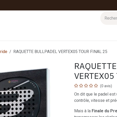
 d'hiver
Nos magasins
Impressions
Cartes-cadeaux
ride
RAQUETTE BULLPADEL VERTEX05 TOUR FINAL 25
RAQUETTE
VERTEX05 
(0 avis)
On dit que le padel est 
contrôle, vitesse et préc
Mais à la
Finale du Pr