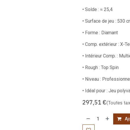
• Solde : ≈ 25,4
• Surface de jeu : 530 
• Forme : Diamant
• Comp. extérieur : X-
• Intérieur Comp. : Mult
• Rough : Top Spin
• Niveau : Professionne
• Idéal pour : Jeu polyv
297,51
€
(Toutes ta
Ajo