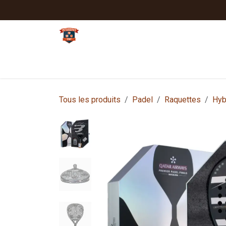
Se rendre au contenu
Tennis
Padel
Textiles clubs
Sport
Tous les produits
Padel
Raquettes
Hyb