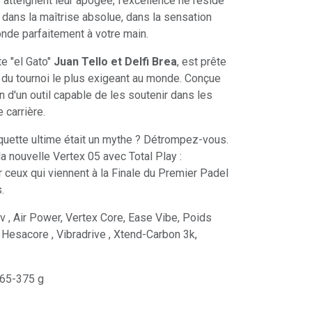
 atteignent leur apogée, l'excellence ne réside
 dans la maîtrise absolue, dans la sensation
nde parfaitement à votre main.
tte "el Gato"
Juan Tello et Delfi Brea
, est prête
s du tournoi le plus exigeant au monde. Conçue
n d'un outil capable de les soutenir dans les
 carrière.
quette ultime était un mythe ? Détrompez-vous.
la nouvelle Vertex 05 avec Total Play :
r ceux qui viennent à la Finale du Premier Padel
.
iv , Air Power, Vertex Core, Ease Vibe, Poids
 Hesacore , Vibradrive , Xtend-Carbon 3k,
365-375 g