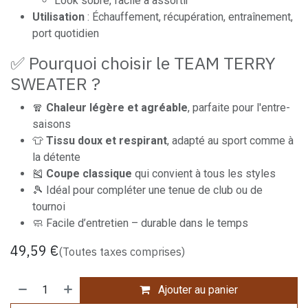
Look sobre, facile à assortir
Utilisation
: Échauffement, récupération, entraînement,
port quotidien
✅ Pourquoi choisir le TEAM TERRY
SWEATER ?
🧣
Chaleur légère et agréable
, parfaite pour l'entre-
saisons
👕
Tissu doux et respirant
, adapté au sport comme à
la détente
🎽
Coupe classique
qui convient à tous les styles
🎾 Idéal pour compléter une tenue de club ou de
tournoi
🧼 Facile d’entretien – durable dans le temps
49,59
€
(Toutes taxes comprises)
Ajouter au panier