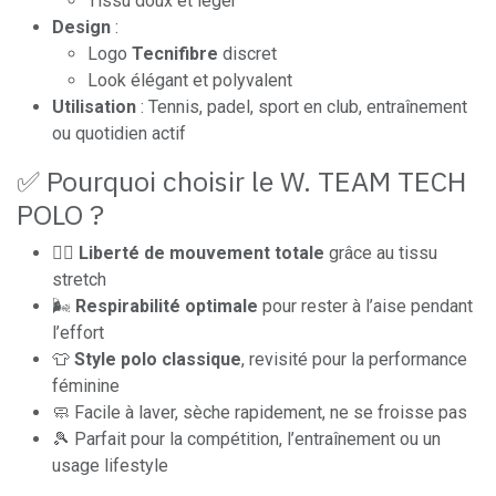
Tissu doux et léger
Design
:
Logo
Tecnifibre
discret
Look élégant et polyvalent
Utilisation
: Tennis, padel, sport en club, entraînement
ou quotidien actif
✅ Pourquoi choisir le W. TEAM TECH
POLO ?
🏃‍♀️
Liberté de mouvement totale
grâce au tissu
stretch
🌬️
Respirabilité optimale
pour rester à l’aise pendant
l’effort
👕
Style polo classique
, revisité pour la performance
féminine
🧼 Facile à laver, sèche rapidement, ne se froisse pas
🎾 Parfait pour la compétition, l’entraînement ou un
usage lifestyle