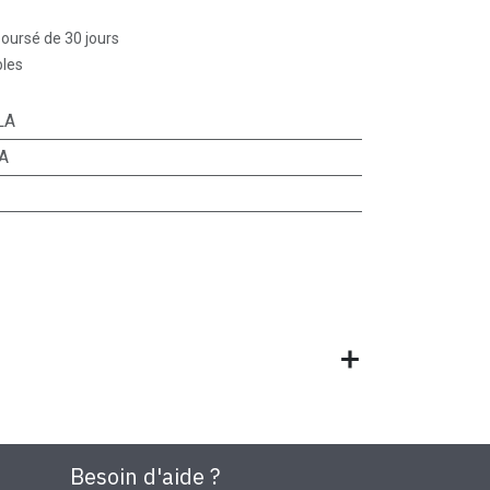
boursé de 30 jours
bles
LA
A
Besoin d'aide ?