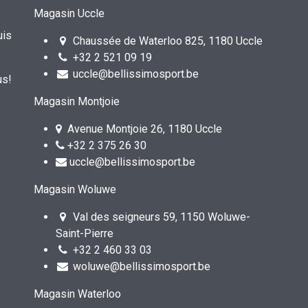
Magasin Uccle
uis
Chaussée de Waterloo 825, 1180 Uccle
+32 2 521 09 19
uccle@bellissimosport.be
us!
Magasin Montjoie
Avenue Montjoie 26, 1180 Uccle
+32 2 375 26 30
uccle@bellissimosport.be
Magasin Woluwe
Val des seigneurs 59, 1150 Woluwe-
Saint-Pierre
+32 2 460 33 03
woluwe@bellissimosport.be
Magasin Waterloo