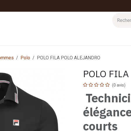
 d'hiver
Nos magasins
Impressions
Cartes-cadeaux
ommes
Polo
POLO FILA POLO ALEJANDRO
POLO FILA
(0 avis)
Technic
élégance
courts