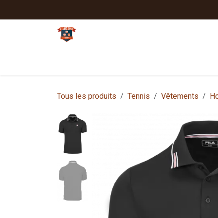
Se rendre au contenu
Tennis
Padel
Textiles clubs
Sport
Tous les produits
Tennis
Vêtements
H