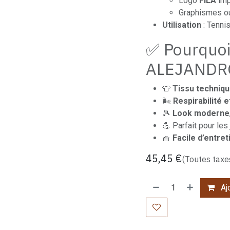
Logo
FILA
imp
Graphismes ou
Utilisation
: Tennis
✅ Pourquoi
ALEJANDR
👕
Tissu techniq
🌬️
Respirabilité 
🎾
Look moderne
💪 Parfait pour les
🧺
Facile d’entret
45,45
€
(Toutes taxe
Ajo