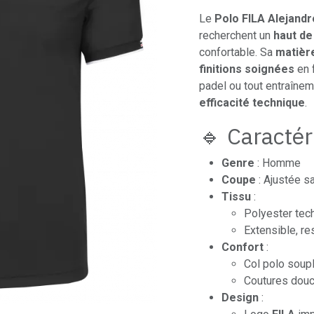
Le
Polo FILA Alejandr
recherchent un
haut de
confortable. Sa
matièr
finitions soignées
en f
padel ou tout entraîneme
efficacité technique
.
🔹 Caractér
Genre
: Homme
Coupe
: Ajustée s
Tissu
:
Polyester tec
Extensible, re
Confort
:
Col polo soup
Coutures douc
Design
: