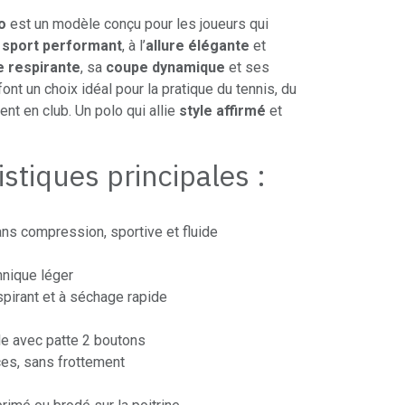
o
est un modèle conçu pour les joueurs qui
 sport performant
, à l’
allure élégante
et
e respirante
, sa
coupe dynamique
et ses
ont un choix idéal pour la pratique du tennis, du
nt en club. Un polo qui allie
style affirmé
et
istiques principales :
ans compression, sportive et fluide
hnique léger
spirant et à séchage rapide
le avec patte 2 boutons
es, sans frottement