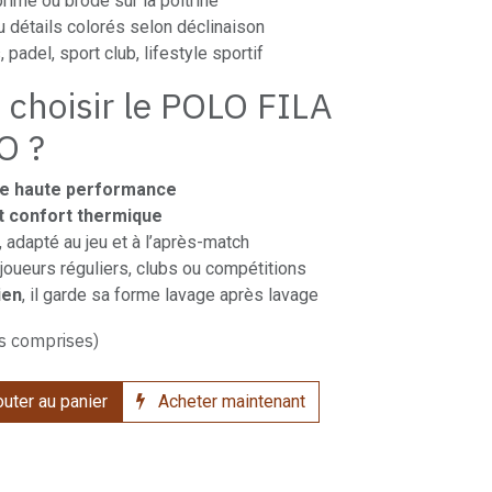
rimé ou brodé sur la poitrine
 détails colorés selon déclinaison
, padel, sport club, lifestyle sportif
 choisir le POLO FILA
O ?
ue haute performance
et confort thermique
, adapté au jeu et à l’après-match
 joueurs réguliers, clubs ou compétitions
ien
, il garde sa forme lavage après lavage
s comprises)
uter au panier
Acheter maintenant